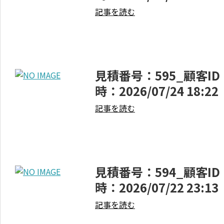
記事を読む
見積番号：595_顧客I
時：2026/07/24 18:22
記事を読む
見積番号：594_顧客I
時：2026/07/22 23:13
記事を読む