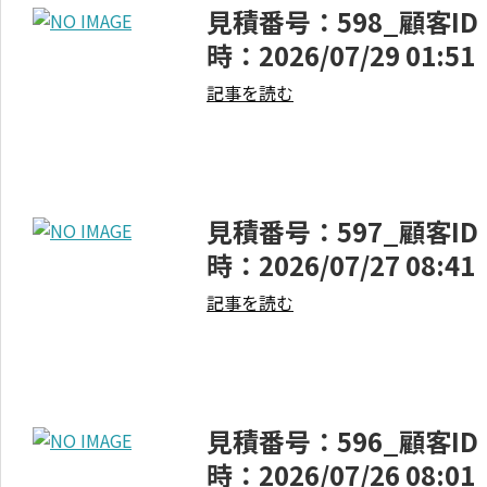
見積番号：598_顧客I
時：2026/07/29 01:51
記事を読む
見積番号：597_顧客I
時：2026/07/27 08:41
記事を読む
見積番号：596_顧客I
時：2026/07/26 08:01