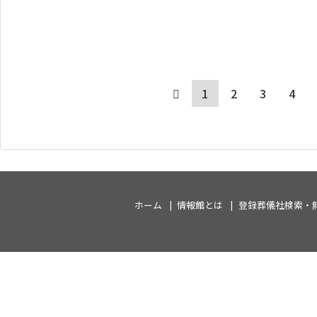
1
2
3
4
ホーム
情報館とは
登録葬儀社検索・