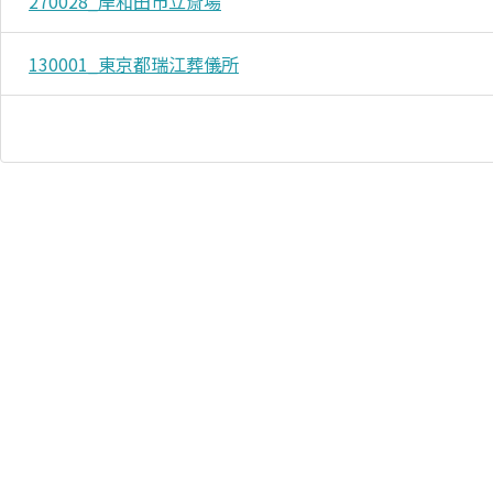
270028_岸和田市立斎場
130001_東京都瑞江葬儀所