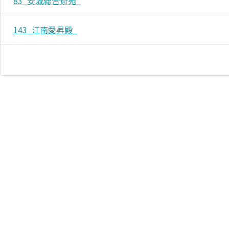
83_安城総合斎苑_
143_江南愛昇殿_