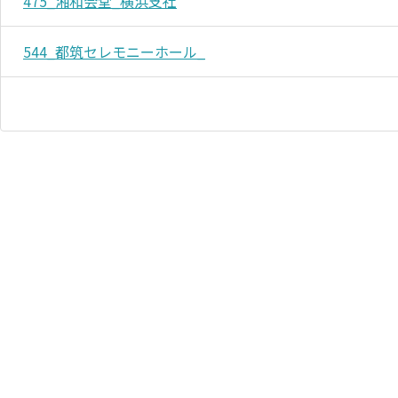
475_湘和会堂_横浜支社
544_都筑セレモニーホール_