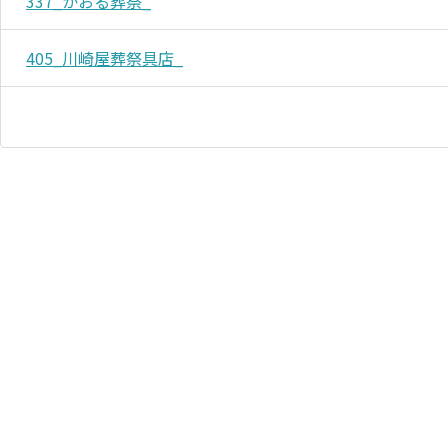
337_かおる葬祭_
405_川崎屋葬祭具店_