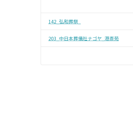
142_弘和葬祭_
203_中日本葬儀社ナゴヤ_港斎苑