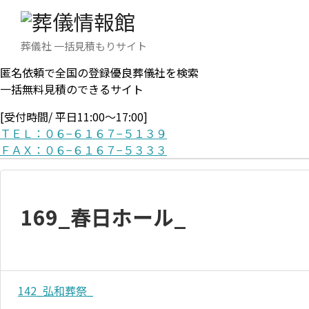
葬儀社 一括見積もりサイト
匿名依頼で全国の登録優良葬儀社を検索
一括無料見積のできるサイト
[受付時間/ 平日11:00〜17:00]
ＴＥＬ：０６−６１６７−５１３９
ＦＡＸ：０６−６１６７−５３３３
169_春日ホール_
142_弘和葬祭_