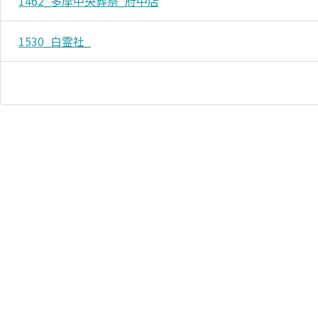
1462_多摩中央葬祭_府中店
1530_白霊社_