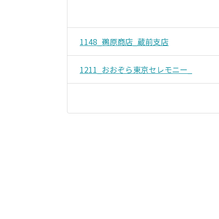
1148_鵜原商店_蔵前支店
1211_おおぞら東京セレモニー_