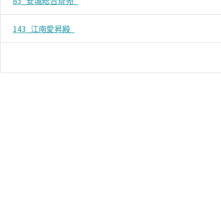
83_安城総合斎苑_
143_江南愛昇殿_