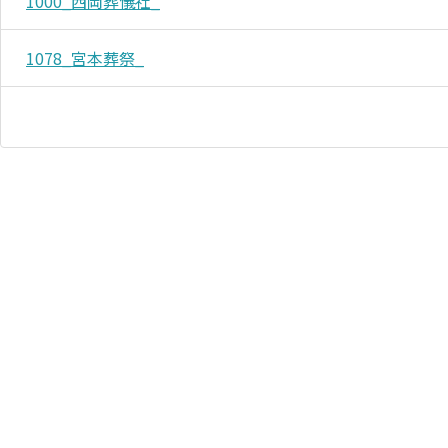
1000_西岡葬儀社_
1078_宮本葬祭_