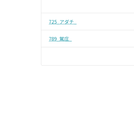
725_アダチ_
789_駕庄_